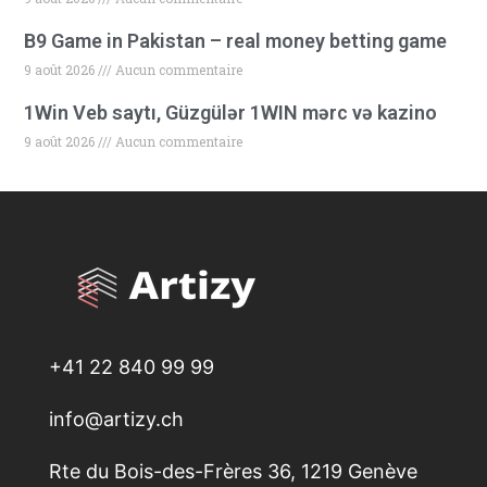
B9 Game in Pakistan – real money betting game
9 août 2026
Aucun commentaire
1Win Veb saytı, Güzgülər 1WIN mərc və kazino
9 août 2026
Aucun commentaire
+41 22 840 99 99
info@artizy.ch
Rte du Bois-des-Frères 36, 1219 Genève