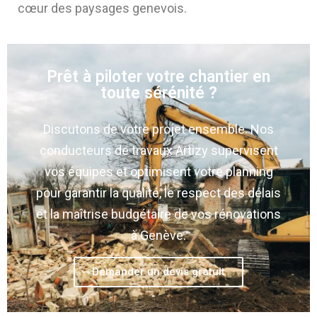
cœur des paysages genevois.
Prêt à piloter votre chantier en
toute sérénité ?
Discutons de votre projet ensemble. Nos
conducteurs de travaux Artizy supervisent
vos équipes et optimisent votre planning
pour garantir la qualité, le respect des délais
et la maîtrise budgétaire de vos rénovations
à Genève.
Demander un devis gratuit