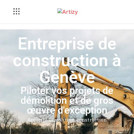
Entreprise de
construction à
Genève
Piloter vos projets de
démolition et de gros
œuvre d'exception
Accueil
/
Démolition, construction