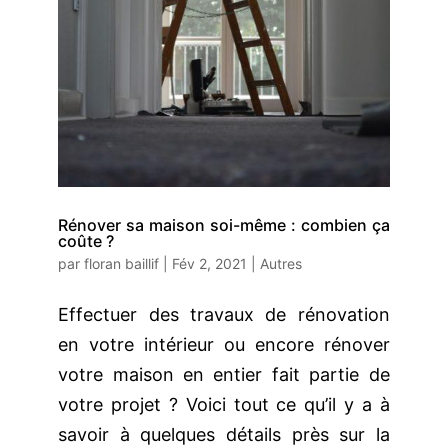
Rénover sa maison soi-même : combien ça
coûte ?
par
floran baillif
|
Fév 2, 2021
|
Autres
Effectuer des travaux de rénovation
en votre intérieur ou encore rénover
votre maison en entier fait partie de
votre projet ? Voici tout ce qu’il y a à
savoir à quelques détails près sur la