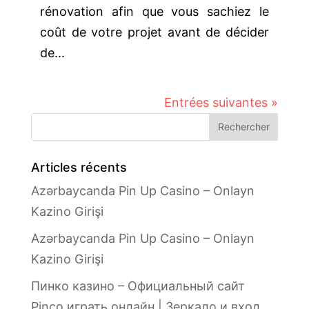
rénovation afin que vous sachiez le
coût de votre projet avant de décider
de...
Entrées suivantes »
Articles récents
Azərbaycanda Pin Up Casino – Onlayn
Kazino Girişi
Azərbaycanda Pin Up Casino – Onlayn
Kazino Girişi
Пинко казино – Официальный сайт
Pinco играть онлайн | Зеркало и вход