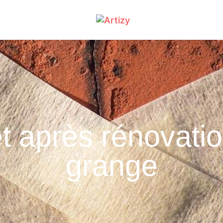
t après rénovati
grange