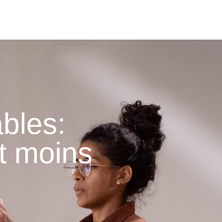
bles:
t moins