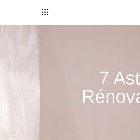
7 As
Rénova