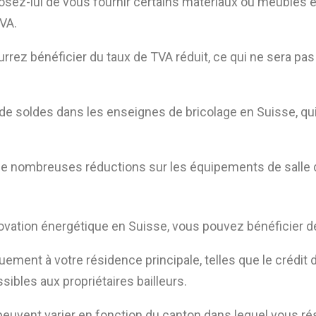
oposez-lui de vous fournir certains matériaux ou meubles e
VA.
pourrez bénéficier du taux de TVA réduit, ce qui ne sera 
e soldes dans les enseignes de bricolage en Suisse, qui
r de nombreuses réductions sur les équipements de salle 
ovation énergétique en Suisse, vous pouvez bénéficier d
ement à votre résidence principale, telles que le crédit d
bles aux propriétaires bailleurs.
peuvent varier en fonction du canton dans lequel vous ré